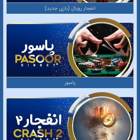
انفجار‌ رویال (بازی جدید)
پاسور