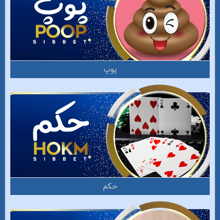
پوپ
حکم