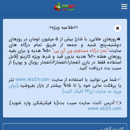
×
⭐️اطلاعیه ویژه⭐️
🔥روزهای طلایی: با شارژ بیش از ۵ میلیون تومان در روزهای
دوشنبه،پنج شنبه و جمعه از طریق تمام درگاه های
سایت،
"بجز درگاه مستقیم وی آی پی"
۵۰% هدیه و برای بقیه
روزهای هفته ۲۰% هدیه بدون قید و شرط ویژه کازینو (قابل
استفاده فقط در بازی انفجار۱،انفجار۲،انفجار رویال و پوپ) از
سیب بت دریافت کنید.
✅شما می توانید با استفاده از سایت
www.Arz24.com
تِتِر
یا پرفکت مانی خود را تا ۱۵% بیشتر از بازار بفروشید.
(برای
ورود به سایت ارز۲۴ کلیک کنید)
👈آدرس ثابت سایت سیب بت(با فیلترشکن وارد شوید):
www.sib20.com
کازینو آنلاین