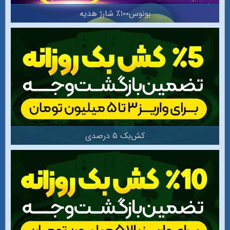
بونوس۱۰۰٪ شارژ هدیه
کش‌بک ۵ درصدی