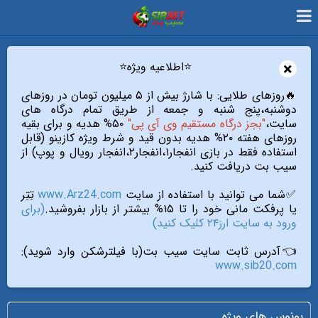
×
⭐️اطلاعیه ویژه⭐️
🔥روزهای طلایی: با شارژ بیش از ۵ میلیون تومان در روزهای
دوشنبه،پنج شنبه و جمعه از طریق تمام درگاه های
سایت،
"بجز درگاه مستقیم وی آی پی"
۵۰% هدیه و برای بقیه
روزهای هفته ۲۰% هدیه بدون قید و شرط ویژه کازینو (قابل
استفاده فقط در بازی انفجار۱،انفجار۲،انفجار رویال و پوپ) از
سیب بت دریافت کنید.
✅شما می توانید با استفاده از سایت
www.Arz24.com
تِتِر
یا پرفکت مانی خود را تا ۱۵% بیشتر از بازار بفروشید.
(برای
ورود به سایت ارز۲۴ کلیک کنید)
👈آدرس ثابت سایت سیب بت(با فیلترشکن وارد شوید):
www.sib20.com
بونوس های ویژه