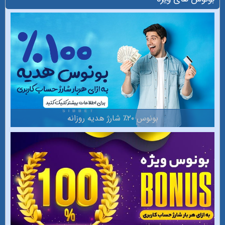
بونوس ۲۰٪ شارژ هدیه روزانه