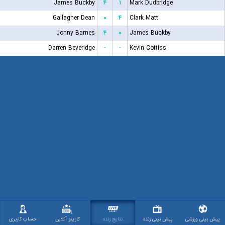
James Buckby
۴
۱
Mark Dudbridge
Gallagher Dean
۰
۴
Clark Matt
Jonny Barnes
۴
۰
James Buckby
Darren Beveridge
-
-
Kevin Cottiss
پیش بینی ورزشی
پیش بینی زنده
نتایج زنده
کازینو آنلاین
حساب کاربری