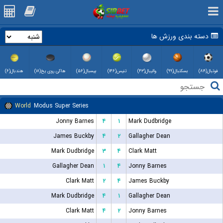
دسته بندی ورزش ها
فوتبال(۸۱۹)
بسکتبال(۹۹)
والیبال(۴۳)
تنیس(۱۴۶)
بیسبال(۵۶)
هاکی روی یخ(۱۸)
هندبال(۶)
World
Modus Super Series
Jonny Barnes
۴
۱
Mark Dudbridge
James Buckby
۴
۲
Gallagher Dean
Mark Dudbridge
۳
۴
Clark Matt
Gallagher Dean
۱
۴
Jonny Barnes
Clark Matt
۲
۴
James Buckby
Mark Dudbridge
۴
۱
Gallagher Dean
Clark Matt
۴
۲
Jonny Barnes