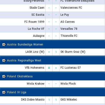
Bourg-Peronnas
-
-
FC Villefranche Beaujolais
Stade Caen
-
-
Valenciennes FC
SC Bastia
-
-
Le Puy
FC Rouen 1899
-
-
AS Cannes
La Roche VF
-
-
Versailles 78
Aubagne
-
-
Thionville FC
Austria
Bundesliga Women
LASK Linz (W)
۰
۱
SK Sturm Graz (W)
Austria
Regionalliga West
VfB Hohenems
۵
۰
FC Lustenau 07
Poland
Ekstraklasa
Wisla Krakow
-
-
Wisla Plock
Poland
IV Liga
DKS Dobre Miasto
۱
۱
GKS Wikielec