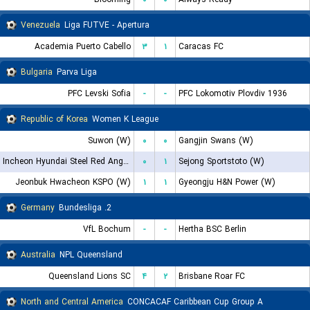
Venezuela
Liga FUTVE - Apertura
Academia Puerto Cabello
۳
۱
Caracas FC
Bulgaria
Parva Liga
PFC Levski Sofia
-
-
PFC Lokomotiv Plovdiv 1936
Republic of Korea
Women K League
Suwon (W)
۰
۰
Gangjin Swans (W)
Incheon Hyundai Steel Red Angels (W)
۰
۱
Sejong Sportstoto (W)
Jeonbuk Hwacheon KSPO (W)
۱
۱
Gyeongju H&N Power (W)
Germany
2. Bundesliga
VfL Bochum
-
-
Hertha BSC Berlin
Australia
NPL Queensland
Queensland Lions SC
۴
۲
Brisbane Roar FC
North and Central America
CONCACAF Caribbean Cup Group A