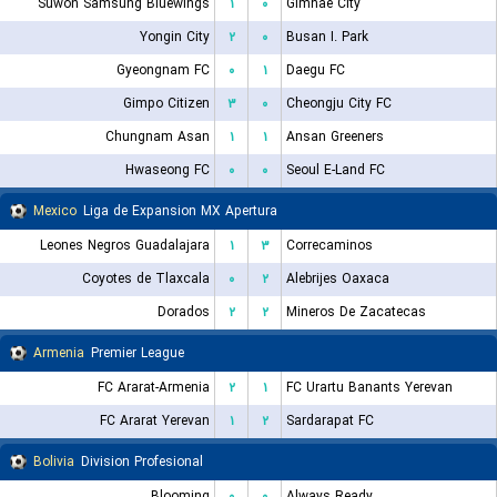
Suwon Samsung Bluewings
۱
۰
Gimhae City
Yongin City
۲
۰
Busan I. Park
Gyeongnam FC
۰
۱
Daegu FC
Gimpo Citizen
۳
۰
Cheongju City FC
Chungnam Asan
۱
۱
Ansan Greeners
Hwaseong FC
۰
۰
Seoul E-Land FC
Mexico
Liga de Expansion MX Apertura
Leones Negros Guadalajara
۱
۳
Correcaminos
Coyotes de Tlaxcala
۰
۲
Alebrijes Oaxaca
Dorados
۲
۲
Mineros De Zacatecas
Armenia
Premier League
FC Ararat-Armenia
۲
۱
FC Urartu Banants Yerevan
FC Ararat Yerevan
۱
۲
Sardarapat FC
Bolivia
Division Profesional
Blooming
۰
۰
Always Ready