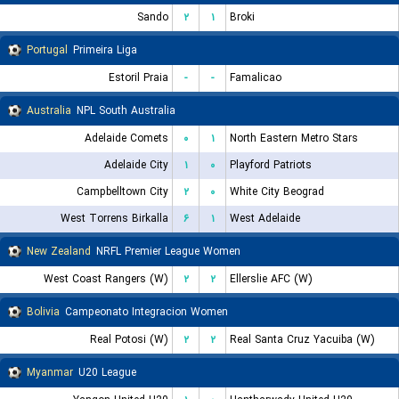
Sando
۲
۱
Broki
Portugal
Primeira Liga
Estoril Praia
-
-
Famalicao
Australia
NPL South Australia
Adelaide Comets
۰
۱
North Eastern Metro Stars
Adelaide City
۱
۰
Playford Patriots
Campbelltown City
۲
۰
White City Beograd
West Torrens Birkalla
۶
۱
West Adelaide
New Zealand
NRFL Premier League Women
West Coast Rangers (W)
۲
۲
Ellerslie AFC (W)
Bolivia
Campeonato Integracion Women
Real Potosi (W)
۲
۲
Real Santa Cruz Yacuiba (W)
Myanmar
U20 League