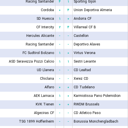
Racing Santander
۴
۱
Sporting Gijon
Cordoba
۰
۴
Union Deportiva Almeria
SD Huesca
۱
۰
Andorra CF
CF Intercity
۲
۴
Villarreal CF B
Hercules Alicante
-
-
Castellon
Racing Santander
-
-
Deportivo Alaves
FC Sudtirol Bolzano
۱
۰
Virtus Verona
ASD Seravezza Pozzi Calcio
۱
۱
Sestri Levante
UD Llanera
-
-
CD Lealtad
Chiclana
-
-
Xerez CD
Alfaro
۰
۰
CD Tudelano
AEK Larnaca
۱
۰
Karmiotissa Pano Polemidion
KVK Tienen
۰
۰
RWDM Brussels
Algeciras CF
-
-
CD Atletico Paso
TSG 1899 Hoffenheim
-
-
Borussia Monchengladbach