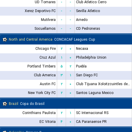
UD Tomares
-
-
Club Atletico Cerro
Xerez Deportivo FC
-
-
Sevilla Atletico
Mutilvera
-
-
Arnedo
Socuellamos
-
-
CD Pedroneras
North and Central America
CONCACAF Leagues Cup
Chicago Fire
۲
۰
Necaxa
Cruz Azul
۱
۰
Philadelphia Union
Portland Timbers
۵
۲
Puebla
Club America
۳
۱
San Diego FC
Austin FC
۲
۰
Club Tijuana Xoloitzcuintles de Caliente
New York City FC
۲
۰
Santos Laguna Mexico
Brazil
Copa do Brasil
Corinthians Paulista
۲
۱
SC Internacional RS
EC Vitoria
۴
۰
CA Paranaense PR