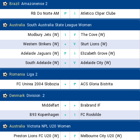
Brazil
Amazonense 2
RB Do Norte AM
۳
۱
Atletico Cliper Clube
Australia
South Australia State League Women
Modbury Jets (W)
۱
۲
The Cove (W)
Western Strikers (W)
۰
۷
Sturt Lions (W)
Adelaide Jaguars (W)
۴
۱
Elizabeth Grove (W)
South Adelaide (W)
۰
۷
Adelaide City (W)
Romania
Liga 2
FC Unirea 2004 Slobozia
۰
۳
ACS Gloria Bistrita
Denmark
2. Division
Middelfart
۰
۰
Brabrand IF
B93 Kopenhagen
۰
۱
FC Roskilde
Australia
Victoria NPL U20 Women
Preston Lions FC U20 (W)
۰
۲
Melbourne City U20 (W)