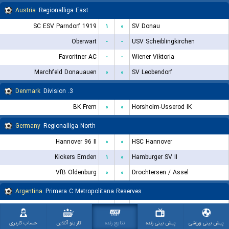
Austria
Regionalliga East
SC ESV Parndorf 1919
۱
۰
SV Donau
Oberwart
-
-
USV Scheiblingkirchen
Favoritner AC
-
-
Wiener Viktoria
Marchfeld Donauauen
۰
۰
SV Leobendorf
Denmark
3. Division
BK Frem
۰
۰
Horsholm-Usserod IK
Germany
Regionalliga North
Hannover 96 II
۰
۰
HSC Hannover
Kickers Emden
۱
۰
Hamburger SV II
VfB Oldenburg
۰
۰
Drochtersen / Assel
Argentina
Primera C Metropolitana Reserves
Estrella del Sur Reserves
۱
۰
CA Lugano Reserves
پیش بینی ورزشی
پیش بینی زنده
نتایج زنده
کازینو آنلاین
حساب کاربری
Norway
3. Division avd. 1