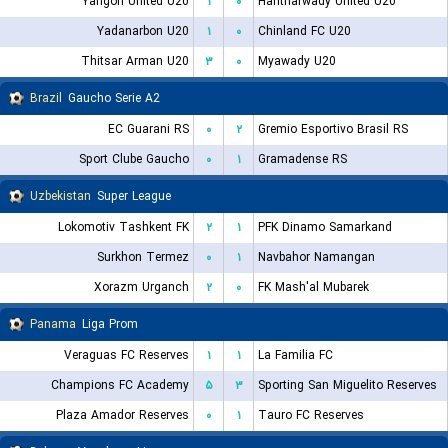
Yangon United U20
۱
۰
Hantharwady United U20
Yadanarbon U20
۱
۰
Chinland FC U20
Thitsar Arman U20
۳
۰
Myawady U20
Brazil
Gaucho Serie A2
EC Guarani RS
۰
۲
Gremio Esportivo Brasil RS
Sport Clube Gaucho
۰
۱
Gramadense RS
Uzbekistan
Super League
Lokomotiv Tashkent FK
۲
۱
PFK Dinamo Samarkand
Surkhon Termez
۰
۱
Navbahor Namangan
Xorazm Urganch
۲
۰
FK Mash'al Mubarek
Panama
Liga Prom
Veraguas FC Reserves
۱
۱
La Familia FC
Champions FC Academy
۵
۳
Sporting San Miguelito Reserves
Plaza Amador Reserves
۰
۱
Tauro FC Reserves