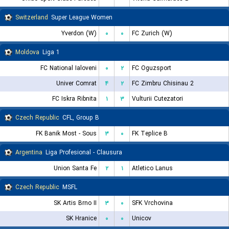
Switzerland
Super League Women
Yverdon (W)
۰
۰
FC Zurich (W)
Moldova
Liga 1
FC National Ialoveni
۰
۲
FC Oguzsport
Univer Comrat
۴
۲
FC Zimbru Chisinau 2
FC Iskra Ribnita
۱
۳
Vulturii Cutezatori
Czech Republic
CFL, Group B
FK Banik Most - Sous
۳
۰
FK Teplice B
Argentina
Liga Profesional - Clausura
Union Santa Fe
۲
۱
Atletico Lanus
Czech Republic
MSFL
SK Artis Brno II
۳
۰
SFK Vrchovina
SK Hranice
۰
۰
Unicov