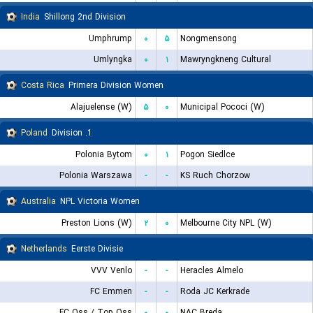
India
Shillong 2nd Division
Umphrump
۰
۵
Nongmensong
Umlyngka
۰
۱
Mawryngkneng Cultural
Costa Rica
Primera Division Women
Alajuelense (W)
۵
۰
Municipal Pococi (W)
Poland
1. Division
Polonia Bytom
۰
۱
Pogon Siedlce
Polonia Warszawa
-
-
KS Ruch Chorzow
Australia
NPL Victoria Women
Preston Lions (W)
۲
۰
Melbourne City NPL (W)
Netherlands
Eerste Divisie
VVV Venlo
-
-
Heracles Almelo
FC Emmen
-
-
Roda JC Kerkrade
FC Oss / Top Oss
-
-
NAC Breda