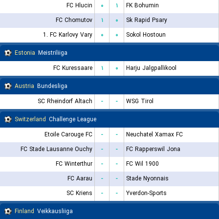
FC Hlucin
۰
۱
FK Bohumin
FC Chomutov
۱
۰
Sk Rapid Psary
1. FC Karlovy Vary
۰
۰
Sokol Hostoun
Estonia
Meistriliiga
FC Kuressaare
۱
۰
Harju Jalgpallikool
Austria
Bundesliga
SC Rheindorf Altach
-
-
WSG Tirol
Switzerland
Challenge League
Etoile Carouge FC
-
-
Neuchatel Xamax FC
FC Stade Lausanne Ouchy
-
-
FC Rapperswil Jona
FC Winterthur
-
-
FC Wil 1900
FC Aarau
-
-
Stade Nyonnais
SC Kriens
-
-
Yverdon-Sports
Finland
Veikkausliiga