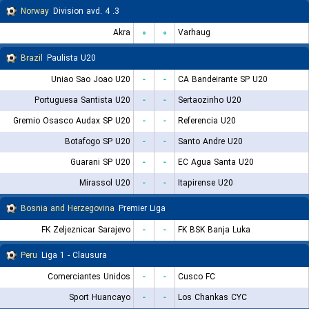
Norway
3. Division avd. 4
Akra
۰
۰
Varhaug
Brazil
Paulista U20
Uniao Sao Joao U20
-
-
CA Bandeirante SP U20
Portuguesa Santista U20
-
-
Sertaozinho U20
Gremio Osasco Audax SP U20
-
-
Referencia U20
Botafogo SP U20
-
-
Santo Andre U20
Guarani SP U20
-
-
EC Agua Santa U20
Mirassol U20
-
-
Itapirense U20
Bosnia and Herzegovina
Premier Liga
FK Zeljeznicar Sarajevo
-
-
FK BSK Banja Luka
Peru
Liga 1 - Clausura
Comerciantes Unidos
-
-
Cusco FC
Sport Huancayo
-
-
Los Chankas CYC