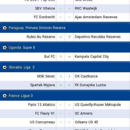
SBV Vitesse
-
-
RKC Waalwijk
FC Dordrecht
-
-
Ajax Amsterdam Reserves
Paraguay
Primera Division Reserve
Rubio Nu Reserve
۰
۲
Deportivo Recoleta Reserves
Uganda
Super 8
Bul FC
۱
۰
Kampala Capital City
Slovakia
3. Liga
MSK Senec
۱
۱
OK Castkovce
Spartak Myjava
۰
۰
FK Dunajska Luzna
France
Ligue 3
Paris 13 Atletico
-
-
US Quevilly-Rouen Métropole
FC Fleury 91
-
-
SC Amiens
US Concarneau
-
-
Orleans US 45