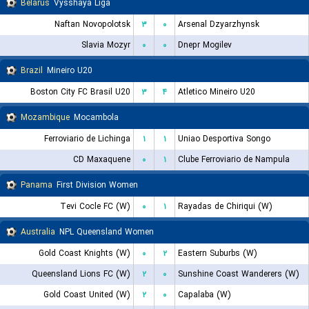
Belarus
Vysshaya Liga
Naftan Novopolotsk
۳
۰
Arsenal Dzyarzhynsk
Slavia Mozyr
۰
۰
Dnepr Mogilev
Brazil
Mineiro U20
Boston City FC Brasil U20
۳
۴
Atletico Mineiro U20
Mozambique
Mocambola
Ferroviario de Lichinga
۱
۱
Uniao Desportiva Songo
CD Maxaquene
۰
۱
Clube Ferroviario de Nampula
Panama
First Division Women
Tevi Cocle FC (W)
۰
۱
Rayadas de Chiriqui (W)
Australia
NPL Queensland Women
Gold Coast Knights (W)
۰
۲
Eastern Suburbs (W)
Queensland Lions FC (W)
۲
۰
Sunshine Coast Wanderers (W)
Gold Coast United (W)
۲
۰
Capalaba (W)