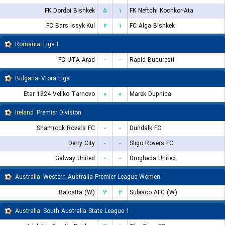
FK Dordoi Bishkek
۵
۱
FK Neftchi Kochkor-Ata
FC Bars Issyk-Kul
۲
۱
FC Alga Bishkek
Romania
Liga I
FC UTA Arad
-
-
Rapid Bucuresti
Bulgaria
Vtora Liga
Etar 1924 Veliko Tarnovo
۰
۰
Marek Dupnica
Ireland
Premier Division
Shamrock Rovers FC
-
-
Dundalk FC
Derry City
-
-
Sligo Rovers FC
Galway United
-
-
Drogheda United
Australia
Western Australia Premier League Women
Balcatta (W)
۳
۲
Subiaco AFC (W)
Australia
South Australia State League 1