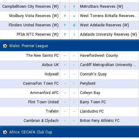
Campbelltown City Reserves (W)
۱
۲
MetroStars Reserves (W)
Modbury Vista Reserves (W)
۲
۰
West Torrens Birkalla Reserves (W)
Flinders United Reserves (W)
۲
۵
West Adelaide Reserves (W)
FFSA NTC Reserves (W)
۶
۱
Adelaide University Reserves (W)
Wales
Premier League
The New Saints FC
-
-
Haverfordwest County
Airbus UK
-
-
Cardiff Metropolitan University F.C.
Holywell
-
-
Connah's Quay
Caernarfon Town FC
-
-
Penybont
Ammanford AFC
-
-
Colwyn Bay
Flint Town United
-
-
Barry Town FC
Trefelin
-
-
Llandudno FC
Cambrian & Clydach
-
-
Briton Ferry Athletic FC
Africa
CECAFA Club Cup