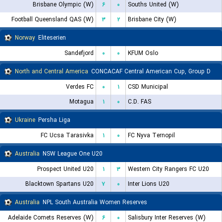
Brisbane Olympic (W)
۶
۰
Souths United (W)
Football Queensland QAS (W)
۳
۲
Brisbane City (W)
Norway
Eliteserien
Sandefjord
۰
۰
KFUM Oslo
North and Central America
CONCACAF Central American Cup, Group D
Verdes FC
۰
۱
CSD Municipal
Motagua
۱
۰
C.D. FAS
Ukraine
Persha Liga
FC Ucsa Tarasivka
۱
۰
FC Nyva Ternopil
Australia
NSW League One U20
Prospect United U20
۱
۳
Western City Rangers FC U20
Blacktown Spartans U20
۷
۰
Inter Lions U20
Australia
NPL South Australia Women Reserves
Adelaide Comets Reserves (W)
۶
۰
Salisbury Inter Reserves (W)