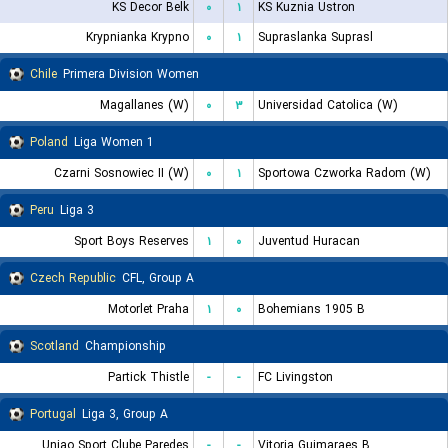
KS Decor Belk
۰
۱
KS Kuznia Ustron
Krypnianka Krypno
۰
۱
Supraslanka Suprasl
Chile
Primera Division Women
Magallanes (W)
۰
۳
Universidad Catolica (W)
Poland
1 Liga Women
Czarni Sosnowiec II (W)
۰
۱
Sportowa Czworka Radom (W)
Peru
Liga 3
Sport Boys Reserves
۱
۰
Juventud Huracan
Czech Republic
CFL, Group A
Motorlet Praha
۱
۰
Bohemians 1905 B
Scotland
Championship
Partick Thistle
-
-
FC Livingston
Portugal
Liga 3, Group A
Uniao Sport Clube Paredes
-
-
Vitoria Guimaraes B