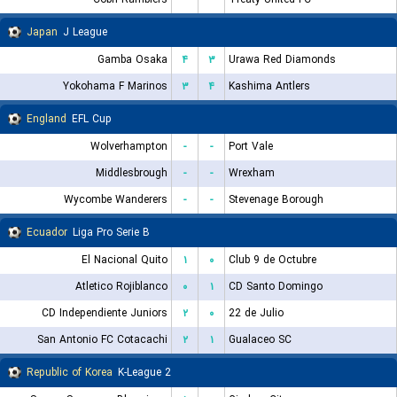
Japan
J League
Gamba Osaka
۴
۳
Urawa Red Diamonds
Yokohama F Marinos
۳
۴
Kashima Antlers
England
EFL Cup
Wolverhampton
-
-
Port Vale
Middlesbrough
-
-
Wrexham
Wycombe Wanderers
-
-
Stevenage Borough
Ecuador
Liga Pro Serie B
El Nacional Quito
۱
۰
Club 9 de Octubre
Atletico Rojiblanco
۰
۱
CD Santo Domingo
CD Independiente Juniors
۲
۰
22 de Julio
San Antonio FC Cotacachi
۲
۱
Gualaceo SC
Republic of Korea
K-League 2