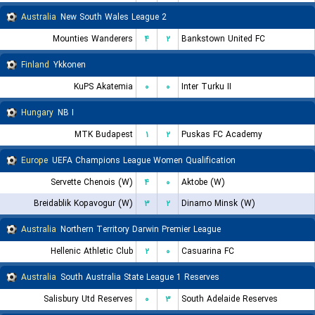
Australia
New South Wales League 2
Mounties Wanderers
۴
۲
Bankstown United FC
Finland
Ykkonen
KuPS Akatemia
۰
۰
Inter Turku II
Hungary
NB I
MTK Budapest
۱
۲
Puskas FC Academy
Europe
UEFA Champions League Women Qualification
Servette Chenois (W)
۴
۰
Aktobe (W)
Breidablik Kopavogur (W)
۳
۲
Dinamo Minsk (W)
Australia
Northern Territory Darwin Premier League
Hellenic Athletic Club
۲
۰
Casuarina FC
Australia
South Australia State League 1 Reserves
Salisbury Utd Reserves
۰
۳
South Adelaide Reserves