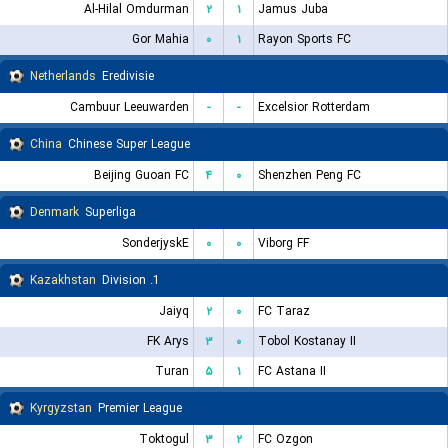
Al-Hilal Omdurman
۲
۱
Jamus Juba
Gor Mahia
۰
۱
Rayon Sports FC
Netherlands
Eredivisie
Cambuur Leeuwarden
-
-
Excelsior Rotterdam
China
Chinese Super League
Beijing Guoan FC
۴
۰
Shenzhen Peng FC
Denmark
Superliga
SonderjyskE
۰
۰
Viborg FF
Kazakhstan
1. Division
Jaiyq
۲
۰
FC Taraz
FK Arys
۳
۰
Tobol Kostanay II
Turan
۵
۱
FC Astana II
Kyrgyzstan
Premier League
Toktogul
۳
۲
FC Ozgon