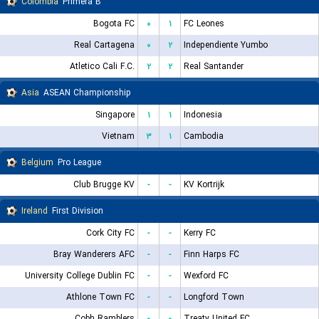
Colombia
Primera B
Bogota FC
۰
۱
FC Leones
Real Cartagena
۰
۲
Independiente Yumbo
Atletico Cali F.C.
۲
۲
Real Santander
Asia
ASEAN Championship
Singapore
۱
۱
Indonesia
Vietnam
۳
۱
Cambodia
Belgium
Pro League
Club Brugge KV
-
-
KV Kortrijk
Ireland
First Division
Cork City FC
-
-
Kerry FC
Bray Wanderers AFC
-
-
Finn Harps FC
University College Dublin FC
-
-
Wexford FC
Athlone Town FC
-
-
Longford Town
Cobh Ramblers
-
-
Treaty United FC