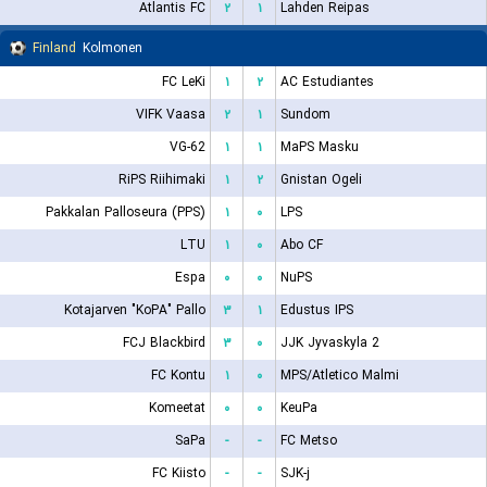
Atlantis FC
۲
۱
Lahden Reipas
Finland
Kolmonen
FC LeKi
۱
۲
AC Estudiantes
VIFK Vaasa
۲
۱
Sundom
VG-62
۱
۱
MaPS Masku
RiPS Riihimaki
۱
۲
Gnistan Ogeli
Pakkalan Palloseura (PPS)
۱
۰
LPS
LTU
۱
۰
Abo CF
Espa
۰
۰
NuPS
Kotajarven "KoPA" Pallo
۳
۱
Edustus IPS
FCJ Blackbird
۳
۰
JJK Jyvaskyla 2
FC Kontu
۱
۰
MPS/Atletico Malmi
Komeetat
۰
۰
KeuPa
SaPa
-
-
FC Metso
FC Kiisto
-
-
SJK-j