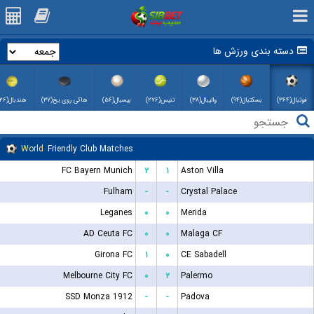
دسته بندی ورزش ها
فوتبال(۳۶۴)
بسکتبال(۹۴)
والیبال(۳۸)
تنیس(۲۷۶)
بیسبال(۵۶)
هاکی روی یخ(۳۷)
هندبال(۲۶)
World
Friendly Club Matches
FC Bayern Munich
۲
۱
Aston Villa
Fulham
-
-
Crystal Palace
Leganes
۰
۰
Merida
AD Ceuta FC
۰
۰
Malaga CF
Girona FC
۱
۰
CE Sabadell
Melbourne City FC
۰
۲
Palermo
SSD Monza 1912
-
-
Padova