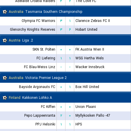
Adelaide Croatia Raiders
۴
۲
The Cove FC
Australia
Tasmania Southern Championship
Olympia FC Warriors
۳
۱
Clarence Zebras FC II
Glenorchy Knights Reserves
۳
۶
Hobart United
Austria
2. Liga
SKN St. Polten
۰
۰
FK Austria Wien II
FC Liefering
۱
۱
WSG Hertha Wels
FC Blau-Weiss Linz
-
-
Wacker Innsbruck
Australia
Victoria Premier League 2
Bayside Argonauts FC
۰
۱
Box Hill United
Finland
Kakkonen Lohko A
FC Kiffen
۰
۰
Union Plaani
Pepo Lappeenranta
۲
۰
Myllykosken Pallo -47
PPJ Helsinki
۱
۱
HPS