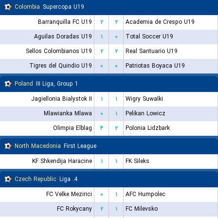
Colombia
Supercopa U19
Barranquilla FC U19
۲
۲
Academia de Crespo U19
Aguilas Doradas U19
۱
۰
Total Soccer U19
Sellos Colombianos U19
۲
۲
Real Santuario U19
Tigres del Quindio U19
۰
۰
Patriotas Boyaca U19
Poland
III Liga, Group 1
Jagiellonia Bialystok II
۱
۱
Wigry Suwalki
Mlawianka Mlawa
۰
۱
Pelikan Lowicz
Olimpia Elblag
۴
۲
Polonia Lidzbark
North Macedonia
First League
KF Shkendija Haracine
۱
۱
FK Sileks
Czech Republic
4. Liga
FC Velke Mezirici
۰
۱
AFC Humpolec
FC Rokycany
۲
۱
FC Milevsko