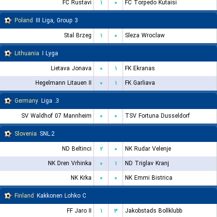
FC Rustavi
۱
۰
FC Torpedo Kutaisi
Poland
III Liga, Group 3
Stal Brzeg
۱
۰
Sleza Wroclaw
Lithuania
I Lyga
Lietava Jonava
۰
۱
FK Ekranas
Hegelmann Litauen II
۰
۱
FK Garliava
Germany
3. Liga
SV Waldhof 07 Mannheim
۰
۰
TSV Fortuna Dusseldorf
Slovenia
2.SNL
ND Beltinci
۲
۰
NK Rudar Velenje
NK Dren Vrhinka
۰
۱
ND Triglav Kranj
NK Krka
۰
۰
NK Emmi Bistrica
Finland
Kakkonen Lohko C
FF Jaro II
۱
۳
Jakobstads Bollklubb