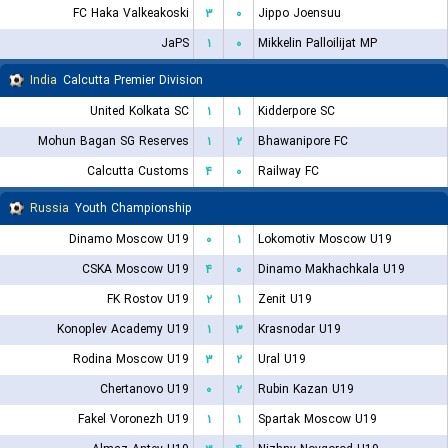
FC Haka Valkeakoski
۳
۰
Jippo Joensuu
JaPS
۱
۰
Mikkelin Palloilijat MP
India
Calcutta Premier Division
United Kolkata SC
۱
۱
Kidderpore SC
Mohun Bagan SG Reserves
۱
۲
Bhawanipore FC
Calcutta Customs
۴
۰
Railway FC
Russia
Youth Championship
Dinamo Moscow U19
۰
۱
Lokomotiv Moscow U19
CSKA Moscow U19
۴
۰
Dinamo Makhachkala U19
FK Rostov U19
۲
۱
Zenit U19
Konoplev Academy U19
۱
۳
Krasnodar U19
Rodina Moscow U19
۳
۲
Ural U19
Chertanovo U19
۰
۲
Rubin Kazan U19
Fakel Voronezh U19
۱
۱
Spartak Moscow U19