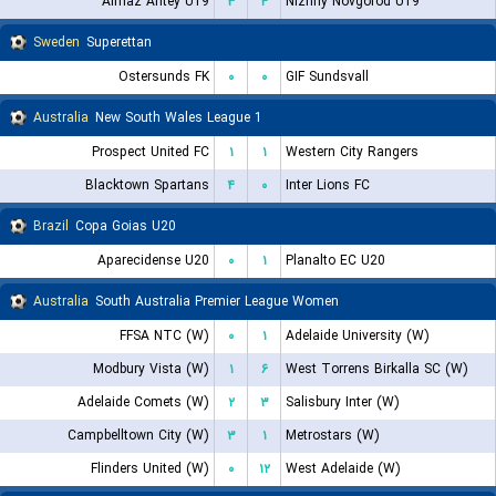
Almaz Antey U19
۳
۴
Nizhny Novgorod U19
Sweden
Superettan
Ostersunds FK
۰
۰
GIF Sundsvall
Australia
New South Wales League 1
Prospect United FC
۱
۱
Western City Rangers
Blacktown Spartans
۴
۰
Inter Lions FC
Brazil
Copa Goias U20
Aparecidense U20
۰
۱
Planalto EC U20
Australia
South Australia Premier League Women
FFSA NTC (W)
۰
۱
Adelaide University (W)
Modbury Vista (W)
۱
۶
West Torrens Birkalla SC (W)
Adelaide Comets (W)
۲
۳
Salisbury Inter (W)
Campbelltown City (W)
۳
۱
Metrostars (W)
Flinders United (W)
۰
۱۲
West Adelaide (W)