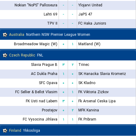
Nokian "NoPS" Palloseura
-
-
Ylojarvi United
Lahti 69
-
-
JaPS 47
TPV II
-
-
FC Haka Juniors
Australia
Northern NSW Premier League Women
Broadmeadow Magic (W)
۰
۱
Maitland (W)
Czech Republic
FNL
Slavia Prague B
۳
۲
Trinec
AC Dukla Praha
۱
۰
SK Hanacka Slavia Kromeriz
SFC Opava
۰
۰
SK Kladno
FC Sellier & Bellot Vlasim
۰
۱
FK Viktoria Zizkov
FK Usti nad Labem
۳
۰
Fk Arsenal Ceska Lipa
Prostejov
۰
۲
MFK Karvina
FC Vysocina Jihlava
۱
۱
FK Pribram
Finland
Ykkosliiga