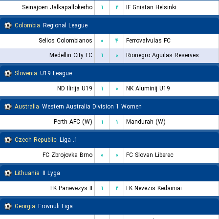
Seinajoen Jalkapallokerho
۱
۲
IF Gnistan Helsinki
Colombia
Regional League
Sellos Colombianos
۰
۴
Ferrovalvulas FC
Medellin City FC
۱
۰
Rionegro Aguilas Reserves
Slovenia
U19 League
ND Ilirija U19
۱
۰
NK Aluminij U19
Australia
Western Australia Division 1 Women
Perth AFC (W)
۱
۱
Mandurah (W)
Czech Republic
1. Liga
FC Zbrojovka Brno
۰
۰
FC Slovan Liberec
Lithuania
II Lyga
FK Panevezys II
۱
۲
FK Nevezis Kedainiai
Georgia
Erovnuli Liga