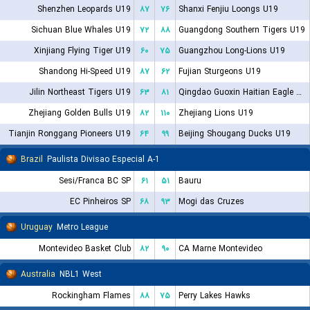
Shenzhen Leopards U19
۸۷
۷۶
Shanxi Fenjiu Loongs U19
Sichuan Blue Whales U19
۷۲
۸۸
Guangdong Southern Tigers U19
Xinjiang Flying Tiger U19
۶۰
۷۵
Guangzhou Long-Lions U19
Shandong Hi-Speed U19
۸۷
۶۲
Fujian Sturgeons U19
Jilin Northeast Tigers U19
۶۳
۸۱
Qingdao Guoxin Haitian Eagle U19
Zhejiang Golden Bulls U19
۸۲
۱۱۰
Zhejiang Lions U19
Tianjin Ronggang Pioneers U19
۶۴
۹۹
Beijing Shougang Ducks U19
Brazil
Paulista Divisao Especial A-1
Sesi/Franca BC SP
۶۱
۵۱
Bauru
EC Pinheiros SP
۶۸
۹۳
Mogi das Cruzes
Uruguay
Metro League
Montevideo Basket Club
۸۲
۹۰
CA Marne Montevideo
Australia
NBL1 West
Rockingham Flames
۸۸
۷۵
Perry Lakes Hawks