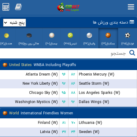
دسته بندی ورزش ها
فوتبال(۲۱۵)
بسکتبال(۶۹)
والیبال(۴۶)
تنیس(۳۸۵)
بیسبال(۶۰)
هاکی روی یخ(۳۵)
هندبال(۱۶)
United States
WNBA Including Playoffs
Atlanta Dream (W)
۹۶
۸۲
Phoenix Mercury (W)
New York Liberty (W)
۹۲
۸۶
Seattle Storm (W)
Chicago Sky (W)
۹۵
۸۸
Los Angeles Sparks (W)
Washington Mystics (W)
۹۶
۹۲
Dallas Wings (W)
World
International Friendlies Women
Finland (W)
۸۱
۷۰
Lithuania (W)
Latvia (W)
۳۷
۳۴
Sweden (W)