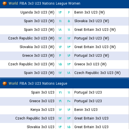
World
FIBA 3x3 U23 Nations League Women
Uganda 3x3 U23 (W)
۱۴
۶
Benin 3x3 U23 (W)
Spain 3x3 U23 (W)
۱۱
۵
Slovakia 3x3 U23 (W)
Spain 3x3 U23 (W)
۱۸
۱۱
Great Britain 3x3 U23 (W)
Czech Republic 3x3 U23 (W)
۱۷
۱۲
Portugal 3x3 U23 (W)
Slovakia 3x3 U23 (W)
۱۶
۱۳
Great Britain 3x3 U23 (W)
Greece 3x3 U23 (W)
۴
۱۶
Portugal 3x3 U23 (W)
Czech Republic 3x3 U23 (W)
۱۵
۱۳
Greece 3x3 U23 (W)
Spain 3x3 U23 (W)
۱۷
۱۸
Czech Republic 3x3 U23 (W)
World
FIBA 3x3 U23 Nations League
Spain 3x3 U23
۲۱
۱۱
Portugal 3x3 U23
Greece 3x3 U23
۱۹
۲۰
Portugal 3x3 U23
Kenya 3x3 U23
۱۲
۱۶
Benin 3x3 U23
Czech Republic 3x3 U23
۱۷
۱۳
Great Britain 3x3 U23
Slovakia 3x3 U23
۱۴
۱۵
Great Britain 3x3 U23