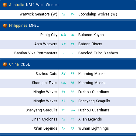
Australia
NBL1 West Women
Warwick Senators (W)
۹۱
۷۰
Joondalup Wolves (W)
Philippines
MPBL
Pasig City
۱۰۵
۱۱۰
Bulacan Kuyas
Abra Weavers
۷۴
۷۱
Bataan Risers
Basilan Viva Portmasters
-
-
Bacolod Tubo Slashers
China
CDBL
Suzhou Cats
۸۷
۹۴
Kunming Monks
Shanghai Fives
۱۰۸
۹۹
Kunming Monks
Ningbo Waves
۹۷
۹۶
Fuzhou Guardians
Ningbo Waves
۸۶
۹۰
Shenyang Seagulls
Shenyang Seagulls
۹۴
۱۰۰
Fuzhou Guardians
Jinan Cyclones
۹۱
۹۴
Xi'an Legends
Xi'an Legends
۹۰
۹۶
Wuhan Lightnings