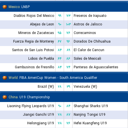
Mexico
LNBP
Diablos Rojos Del Mexico
۹۹
۷۳
Freseros de Irapuato
Abejas de Leon
۹۰
۱۰۳
Astros de Jalisco
Mineros de Zacatecas
۹۵
۷۶
Correcaminos
Fuerza Regia de Monterey
۶۷
۹۶
Dorados De Chihuahua
Santos de San Luis Potosi
۸۴
۸۹
El Calor de Cancun
Lobos de Puebla
۶۴
۸۶
Soles de Mexicali
Gambusinos de Fresnillo
۸۴
۷۴
Panteras de Aguascalientes
World
FIBA AmeriCup Women - South America Qualifier
Brazil (W)
۲۸
۳۹
Venezuela (W)
China
U19 Championship
Liaoning Flying Leopards U19
۹۰
۸۴
Shanghai Sharks U19
Jiangxi Ganchi U19
۷۸
۸۷
Nanjing Tongxi U19
Heilongjiang U19
۷۸
۷۶
Hefei Kuangfeng U19