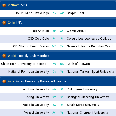
Vietnam
VBA
Ho Chi Minh City Wings
۸۰
۸۳
Saigon Heat
Chile
LNB
Las Animas
۷۶
۸۷
CD AB Ancud
CSD Colo Colo
۶۰
۶۱
Colegio Los Leones de Quilpue
CD Atletico Puerto Varas
۱۰۲
۶۷
Naviera Ulloa de Deportes Castro
World
Friendly Club Matches
Chien Hsin University of Science and Technology
۸۹
۵۸
Bank of Taiwan
National Formosa University
۵۱
۷۲
National Taiwan Sport University
Asia
Asian University Basketball League
Tsinghua University
۸۵
۸۱
Philippines University
Peking University
۷۷
۷۹
Shanghai Jiaotong University
Waseda University
۷۸
۷۱
South Korea University
Yonsei University
۶۷
۷۲
National Chengchi University