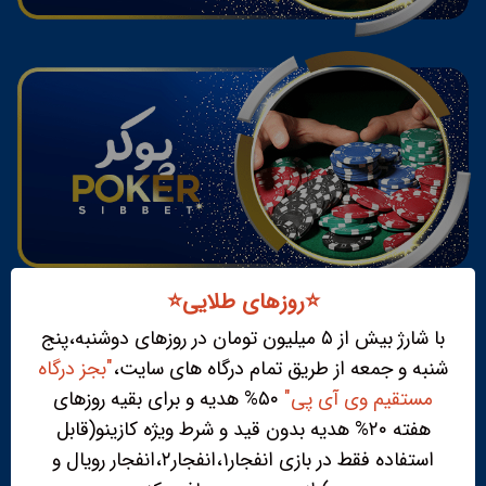
⭐️روزهای طلایی⭐️
با شارژ بیش از ۵ میلیون تومان در روزهای دوشنبه،پنج
شنبه و جمعه از طریق تمام درگاه های سایت،
"بجز درگاه
مستقیم وی آی پی"
۵۰% هدیه و برای بقیه روزهای
هفته ۲۰% هدیه بدون قید و شرط ویژه کازینو(قابل
استفاده فقط در بازی انفجار۱،انفجار۲،انفجار رویال و